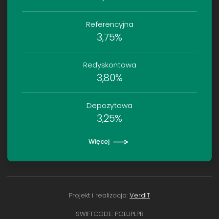
Referencyjna
3,75%
Redyskontowa
3,80%
Depozytowa
3,25%
Więcej
Projekt i realizacja:
VerdIT
SWIFTCODE: POLUPLPR