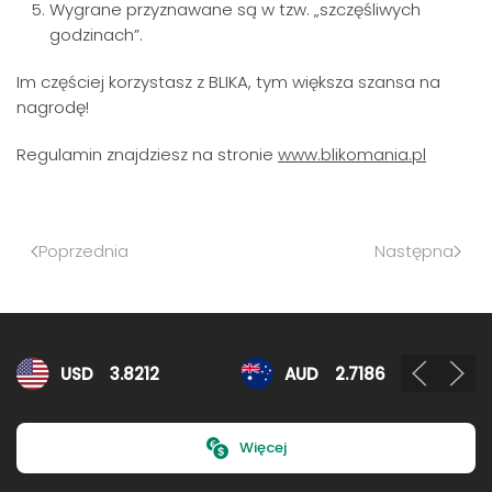
Wygrane przyznawane są w tzw. „szczęśliwych
godzinach”.
Im częściej korzystasz z BLIKA, tym większa szansa na
nagrodę!
Regulamin znajdziesz na stronie
www.blikomania.pl
Poprzednia
Następna
Kursy walut
USD
3.8212
AUD
2.7186
Więcej