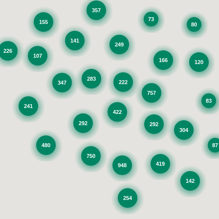
357
73
155
80
141
249
226
107
166
120
283
222
347
757
83
241
422
292
292
304
480
87
750
419
948
142
254