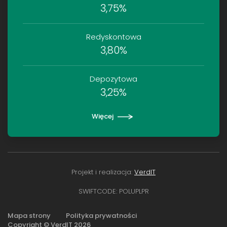
3,75%
Redyskontowa
3,80%
Depozytowa
3,25%
Więcej
Projekt i realizacja:
VerdIT
SWIFTCODE: POLUPLPR
Mapa strony
Polityka prywatności
Copyright © VerdIT
2026