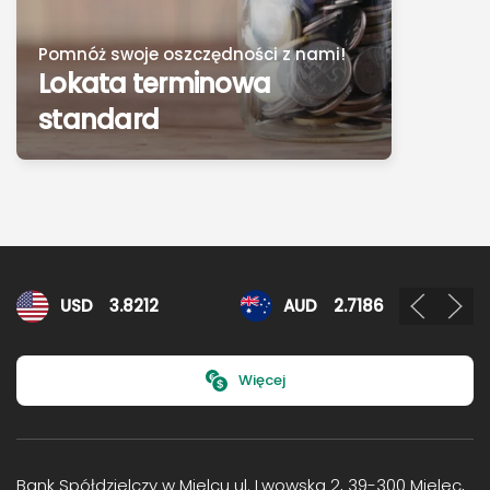
Pomnóż swoje oszczędności z nami!
Lokata terminowa
standard
Kursy walut
USD
3.8212
AUD
2.7186
Więcej
Bank Spółdzielczy w Mielcu ul. Lwowska 2, 39-300 Mielec,