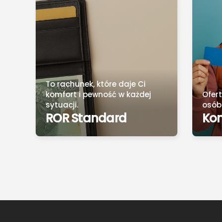
To rachunek, które daje Ci
komfort i pewność w każdej
Ofer
sytuacji.
osób 
ROR Standard
Kon