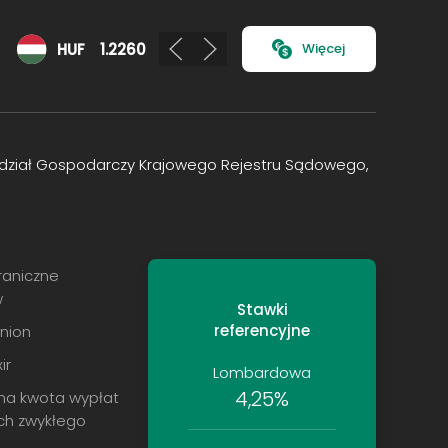
HUF
1.2260
CHF
4.7650
Więcej
 Wydział Gospodarczy Krajowego Rejestru Sądowego,
raniczne
w
Stawki
referencyjne
nion
ir
Lombardowa
4,25%
na kwota wypłat
ch zwykłego