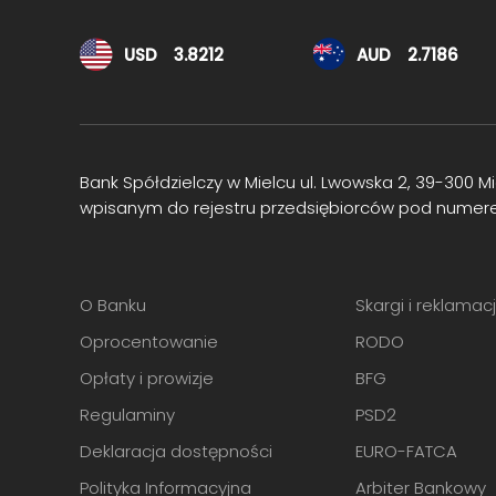
Kursy walut
USD
3.8212
AUD
2.7186
Bank Spółdzielczy w Mielcu ul. Lwowska 2, 39-300 
wpisanym do rejestru przedsiębiorców pod numer
O Banku
Skargi i reklamac
Oprocentowanie
RODO
Opłaty i prowizje
BFG
Regulaminy
PSD2
Deklaracja dostępności
EURO-FATCA
Polityka Informacyjna
Arbiter Bankowy