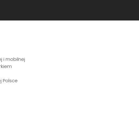
 i mobilnej
rkiem
j Polsce