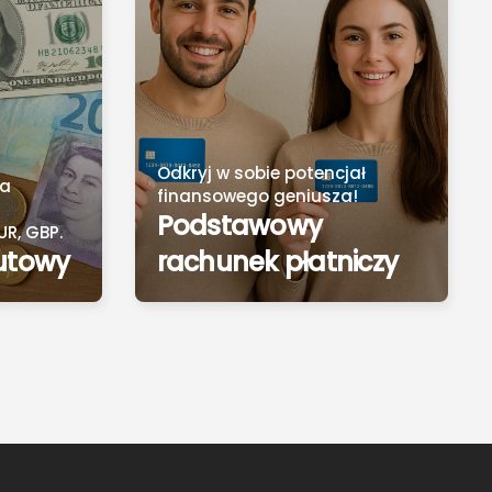
Odkryj w sobie potencjał
ia
finansowego geniusza!
Podstawowy
UR, GBP.
utowy
rachunek płatniczy