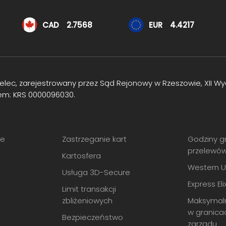
CAD
2.7568
EUR
4.4217
Mielec, zarejestrowany przez Sąd Rejonowy w Rzeszowie, XII
em: KRS 0000096030.
je
Zastrzeganie kart
Godziny g
przelewó
Kartosfera
Western U
Usługa 3D-Secure
Express Elix
Limit transakcji
zbliżeniowych
Maksymal
w granica
Bezpieczeństwo
zarządu