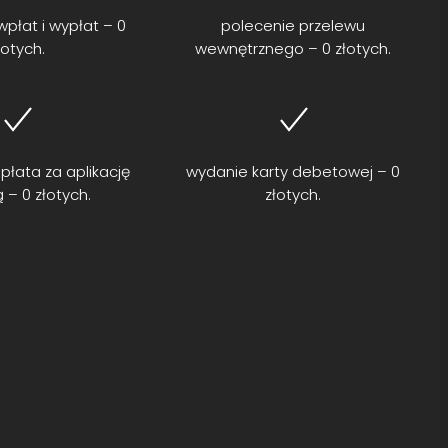
wpłat i wypłat – 0
polecenie przelewu
łotych.
wewnętrznego – 0 złotych.
płata za aplikację
wydanie karty debetowej – 0
 – 0 złotych.
złotych.