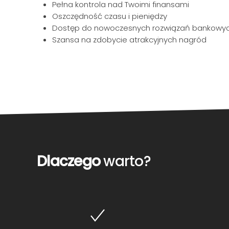
Pełna kontrola nad Twoimi finansami
Oszczędność czasu i pieniędzy
Dostęp do nowoczesnych rozwiązań bankowy
Szansa na zdobycie atrakcyjnych nagród
Dlaczego
warto?